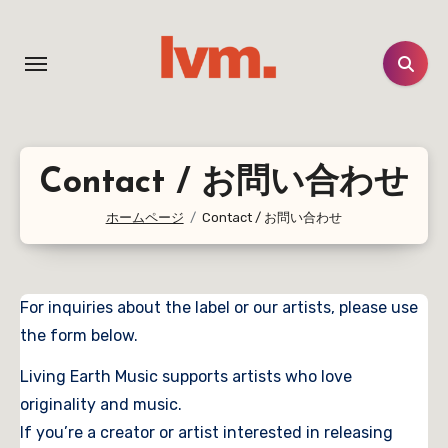
コ
ン
テ
ン
ツ
に
Contact / お問い合わせ
ス
キ
ホームページ
Contact / お問い合わせ
ッ
プ
For inquiries about the label or our artists, please use
the form below.
Living Earth Music supports artists who love
originality and music.
If you’re a creator or artist interested in releasing